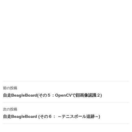
投
前の投稿
稿
自走BeagleBoard(その５：OpenCVで顔画像認識２)
ナ
次の投稿
ビ
自走BeagleBoard (その６： ～テニスボール追跡～)
ゲ