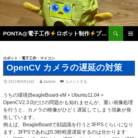
検
PONTA@電子工作
ロボット制作
プログラミング
索
コ
メインメ
ン
ニュー
テ
ン
ロボット・電子工作・マイコン
ツ
OpenCV カメラの遅延の対策
へ
ス
2011年8月14日
studiok
コメントする
キ
ッ
うちの環境(BeagleBoard-xM + Ubuntu11.04 +
プ
OpenCV2.3.0)だけの問題かも知れませんが、重い画像処理
を行うと、カメラの映像がひどく遅延してしまう現象が発
生しています。
例えば、BeagleBoardで顔認識を行うと3FPSぐらいになり
ます。3FPSであれば0.3秒程度遅延するのは分かります