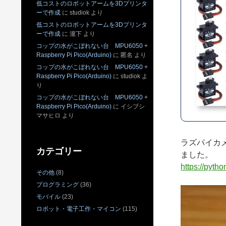
低コストのロボットアームを3Dプリンタ
ーで作成
に
studiok
より
低コストのロボットアームを3Dプリンタ
ーで作成
に
瀧下
より
コップの水がこぼれない台 MPU6050 +
Raspberry Pi Pico(Arduino)
に
匿名
より
コップの水がこぼれない台 MPU6050 +
Raspberry Pi Pico(Arduino)
に
studiok
よ
り
コップの水がこぼれない台 MPU6050 +
Raspberry Pi Pico(Arduino)
に
イシブシ
マサヒロ
より
ラズパイカメ
カテゴリー
ました。
https://pyt
その他
(8)
プログラミング
(36)
モバイル
(23)
ロボット・電子工作・マイコン
(115)