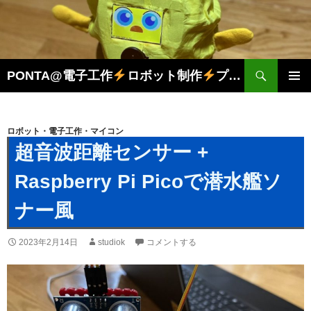
検
PONTA@電子工作
ロボット制作
プログラミング
索
コ
メインメ
ン
ニュー
テ
ン
ロボット・電子工作・マイコン
ツ
超音波距離センサー +
へ
ス
Raspberry Pi Picoで潜水艦ソ
キ
ッ
ナー風
プ
2023年2月14日
studiok
コメントする