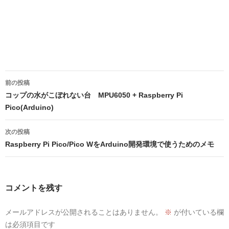
投
前の投稿
稿
コップの水がこぼれない台 MPU6050 + Raspberry Pi
Pico(Arduino)
ナ
ビ
次の投稿
Raspberry Pi Pico/Pico WをArduino開発環境で使うためのメモ
ゲ
ー
シ
コメントを残す
ョ
メールアドレスが公開されることはありません。
※
が付いている欄
ン
は必須項目です