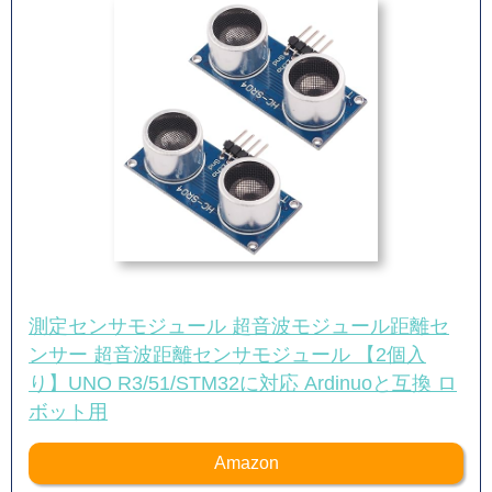
測定センサモジュール 超音波モジュール距離セ
ンサー 超音波距離センサモジュール 【2個入
り】UNO R3/51/STM32に対応 Ardinuoと互換 ロ
ボット用
Amazon