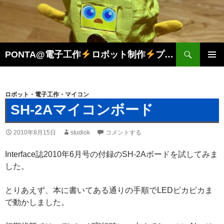
検
PONTA@電子工作
ロボット制作
プログラミング
索
コ
メインメ
ン
ニュー
テ
ン
ロボット・電子工作・マイコン
ツ
SH-2Aマイコンボード
へ
ス
2010年8月15日
studiok
コメントする
キ
ッ
Interface誌2010年6月号の付録のSH-2Aボードを試してみま
プ
した。
とりあえず、本に書いてある通りの手順でLEDピカピカま
で動かしました。