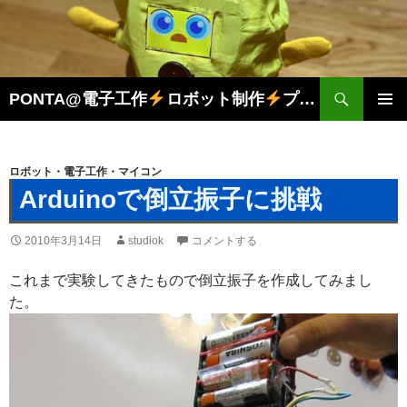
検
PONTA@電子工作
ロボット制作
プログラミング
索
コ
メインメ
ン
ニュー
テ
ン
ロボット・電子工作・マイコン
ツ
Arduinoで倒立振子に挑戦
へ
ス
2010年3月14日
studiok
コメントする
キ
ッ
これまで実験してきたもので倒立振子を作成してみまし
プ
た。