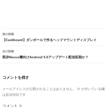
投
前の投稿
稿
【Cardboard】ダンボールで作るヘッドマウントディスプレイ
ナ
次の投稿
ビ
既存Nexus機向けAndroid 5.0アップデート配信延期か？
ゲ
ー
コメントを残す
シ
メールアドレスが公開されることはありません。
※
が付いている欄
ョ
は必須項目です
ン
コメント
※