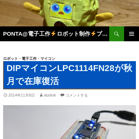
検
PONTA@電子工作
ロボット制作
プログラミング
索
コ
メインメ
ン
ニュー
テ
ン
ロボット・電子工作・マイコン
ツ
DIPマイコンLPC1114FN28が秋
へ
ス
月で在庫復活
キ
ッ
2014年11月8日
studiok
コメントする
プ