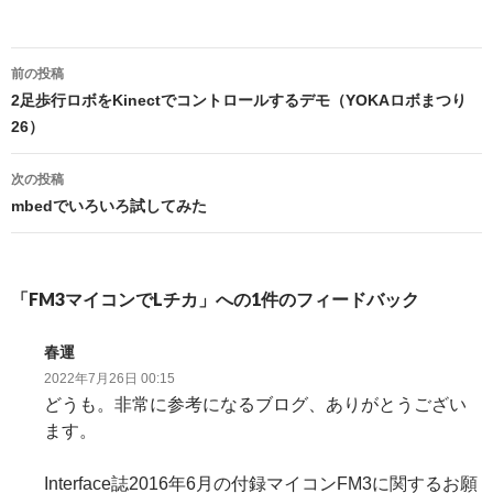
投
前の投稿
稿
2足歩行ロボをKinectでコントロールするデモ（YOKAロボまつり
26）
ナ
ビ
次の投稿
mbedでいろいろ試してみた
ゲ
ー
シ
「FM3マイコンでLチカ」への1件のフィードバック
ョ
春運
ン
2022年7月26日 00:15
どうも。非常に参考になるブログ、ありがとうござい
ます。
Interface誌2016年6月の付録マイコンFM3に関するお願