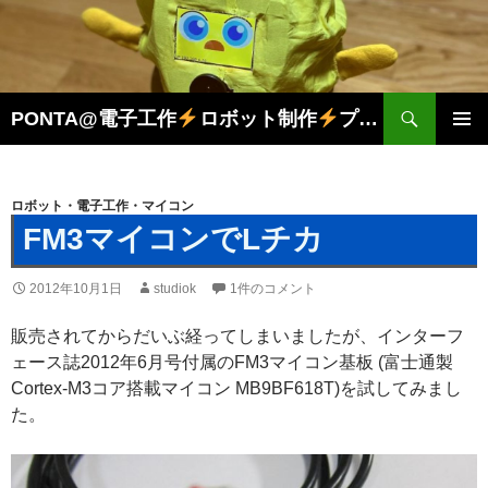
検
PONTA@電子工作
ロボット制作
プログラミング
索
コ
メインメ
ン
ニュー
テ
ン
ロボット・電子工作・マイコン
ツ
FM3マイコンでLチカ
へ
ス
2012年10月1日
studiok
1件のコメント
キ
ッ
販売されてからだいぶ経ってしまいましたが、インターフ
プ
ェース誌2012年6月号付属のFM3マイコン基板 (富士通製
Cortex-M3コア搭載マイコン MB9BF618T)を試してみまし
た。